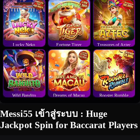
Lucky Neko
Fortune Tiger
Treasures of Aztec
Wild Bandito
Dreams of Macau
Rooster Rumble
Messi55 เข้าสู่ระบบ : Huge
Jackpot Spin for Baccarat Players