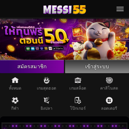
ทั้งหมด
เกมสล็อต
คาสิโนสด
กีฬา
ยิงปลา
ลอตเตอรี
สมัครสมาชิก
เข้าสู่ระบบ
โป๊กเกอร์
Line
ทั้งหมด
เกมสุดฮอต
เกมสล็อต
คาสิโนสด
Telegram
กีฬา
ยิงปลา
โป๊กเกอร์
ลอตเตอรี
แชท