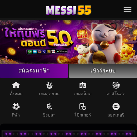
ทั้งหมด
เกมสล็อต
คาสิโนสด
กีฬา
ยิงปลา
ลอตเตอรี
สมัครสมาชิก
เข้าสู่ระบบ
โป๊กเกอร์
Line
ทั้งหมด
เกมสุดฮอต
เกมสล็อต
คาสิโนสด
Telegram
กีฬา
ยิงปลา
โป๊กเกอร์
ลอตเตอรี
แชท