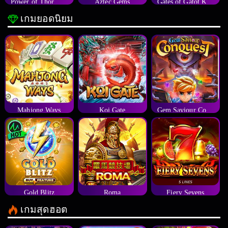
Power of Thor Megaways
Aztec Gems
Gates of Gatot Kaca
เกมยอดนิยม
Mahjong Ways
Koi Gate
Gem Saviour Conquest
Gold Blitz
Roma
Fiery Sevens
เกมสุดฮอต