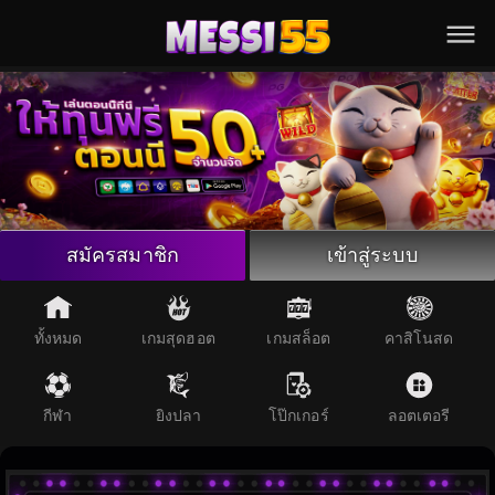
ทั้งหมด
เกมสล็อต
คาสิโนสด
กีฬา
ยิงปลา
ลอตเตอรี
สมัครสมาชิก
เข้าสู่ระบบ
โป๊กเกอร์
Line
ทั้งหมด
เกมสุดฮอต
เกมสล็อต
คาสิโนสด
Telegram
กีฬา
ยิงปลา
โป๊กเกอร์
ลอตเตอรี
แชท