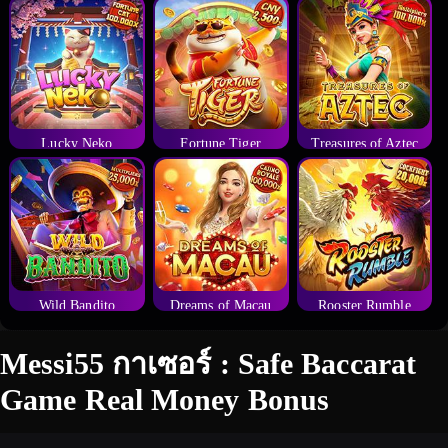
Lucky Neko
Fortune Tiger
Treasures of Aztec
Wild Bandito
Dreams of Macau
Rooster Rumble
Messi55 กาเซอร์ : Safe Baccarat
Game Real Money Bonus