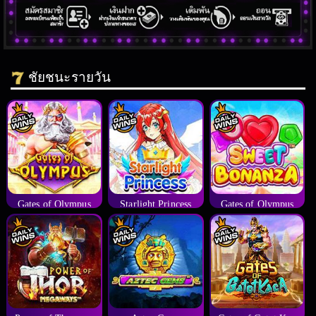
ชัยชนะรายวัน
Gates of Olympus
Starlight Princess
Gates of Olympus