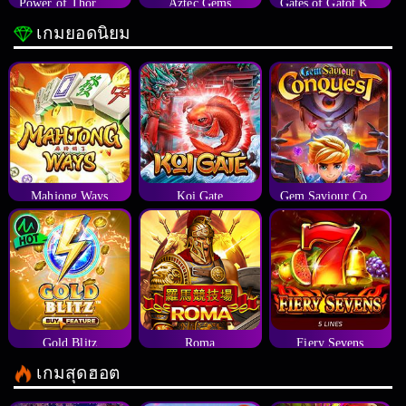
Power of Thor Megaways
Aztec Gems
Gates of Gatot Kaca
เกมยอดนิยม
Mahjong Ways
Koi Gate
Gem Saviour Conquest
Gold Blitz
Roma
Fiery Sevens
เกมสุดฮอต