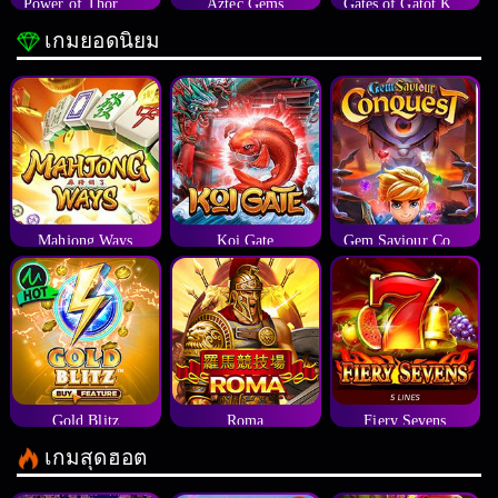
Power of Thor Megaways
Aztec Gems
Gates of Gatot Kaca
เกมยอดนิยม
Mahjong Ways
Koi Gate
Gem Saviour Conquest
Gold Blitz
Roma
Fiery Sevens
เกมสุดฮอต