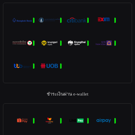
ชำระเงินผ่าน e-wallet