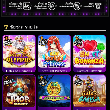
ชัยชนะรายวัน
Gates of Olympus
Starlight Princess
Gates of Olympus